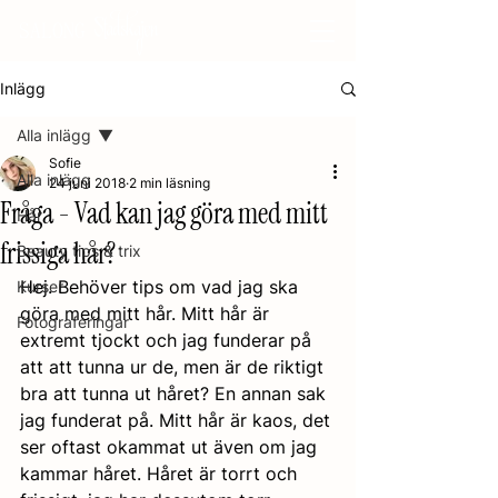
Stadskajen
SALONG
Inlägg
Alla inlägg
Sofie
Alla inlägg
24 juni 2018
2 min läsning
Fråga - Vad kan jag göra med mitt
Hår
frissiga hår?
Beauty tips & trix
Hej. Behöver tips om vad jag ska 
Kurser
göra med mitt hår. Mitt hår är 
Fotograferingar
extremt tjockt och jag funderar på 
att att tunna ur de, men är de riktigt 
bra att tunna ut håret? En annan sak 
jag funderat på. Mitt hår är kaos, det 
ser oftast okammat ut även om jag 
kammar håret. Håret är torrt och 