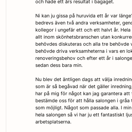
och hade ett års resultat i bagaget.  
Ni kan ju gissa på huruvida ett år var läng
bedrevs även två andra verksamheter, geno
kollegor i ungefär ett och ett halvt år. Hel
allt inom skönhetsbranschen utan konkurrens
behövdes diskuteras och alla tre behövde 
behövde driva verksamheterna i vars en lok
renoveringsbehov och efter ett år i salonge
sedan dess bara min. 
Nu blev det äntligen dags att välja inredni
som är så begåvad när det gäller inredning,
har på mig för något kan jag garantera att 
bestämde oss för att hålla salongen i gråa t
som möjligt. Något som passade alla. I min 
hela salongen så vi har ju ett fantastiskt lju
arbetsplatserna.