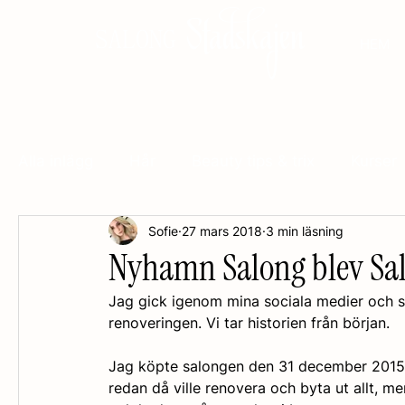
Stadskajen
SALONG
HEM
Alla inlägg
Hår
Beauty tips & trix
Kurser
Sofie
27 mars 2018
3 min läsning
Nyhamn Salong blev Sal
Jag gick igenom mina sociala medier och såg
renoveringen. Vi tar historien från början. 
Jag köpte salongen den 31 december 2015. 
redan då ville renovera och byta ut allt, men 