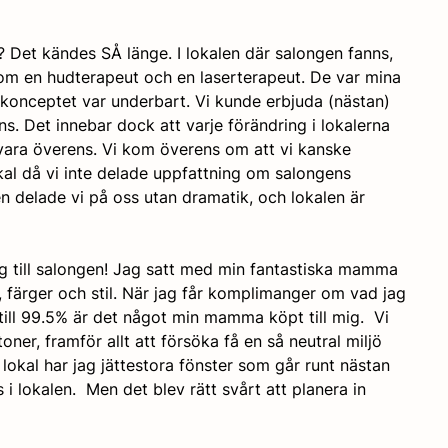
e? Det kändes SÅ länge. I lokalen där salongen fanns, 
m en hudterapeut och en laserterapeut. De var mina 
a konceptet var underbart. Vi kunde erbjuda (nästan) 
. Det innebar dock att varje förändring i lokalerna 
vara överens. Vi kom överens om att vi kanske 
al då vi inte delade uppfattning om salongens 
n delade vi på oss utan dramatik, och lokalen är 
ng till salongen! Jag satt med min fantastiska mamma 
 färger och stil. När jag får komplimanger om vad jag 
till 99.5% är det något min mamma köpt till mig.  Vi 
oner, framför allt att försöka få en så neutral miljö 
lokal har jag jättestora fönster som går runt nästan 
s i lokalen.  Men det blev rätt svårt att planera in 